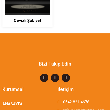
Cevizli Şöbiyet
Bizi Takip Edin
Kurumsal
İletişim
0542 821 4678
ANASAYFA